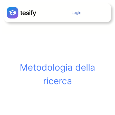
Vai
al
Login
Inizia
contenuto
Metodologia della
ricerca