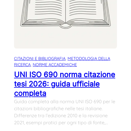
CITAZIONI E BIBLIOGRAFIA
, 
METODOLOGIA DELLA
RICERCA
, 
NORME ACCADEMICHE
UNI ISO 690 norma citazione
tesi 2026: guida ufficiale
completa
Guida completa alla norma UNI ISO 690 per le
citazioni bibliografiche nelle tesi italiane.
Differenze tra l’edizione 2010 e la revisione
2021, esempi pratici per ogni tipo di fonte,…