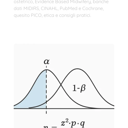
ostetrico, Evidence Based Midwifery, banche
dati MIDIRS, CINAHL, PubMed e Cochrane,
quesito PICO, etica e consigli pratici.