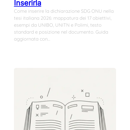
Inserirla
Come inserire la dichiarazione SDG ONU nella
tesi italiana 2026: mappatura dei 17 obiettivi,
esempi da UNIBO, UNITN e Polimi, testo
standard e posizione nel documento. Guida
aggiornata con…