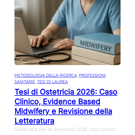
METODOLOGIA DELLA RICERCA
, 
PROFESSIONI
SANITARIE
, 
TESI DI LAUREA
Tesi di Ostetricia 2026: Caso
Clinico, Evidence Based
Midwifery e Revisione della
Letteratura
Guida alla tesi di ostetricia 2026: caso clinico