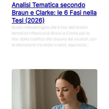
Analisi Tematica secondo
Braun e Clarke: le 6 Fasi nella
Tesi (2026)
Guida metodologica alle 6 fasi dell’analisi
tematica riflessiva di Braun e Clarke per la
tesi: dalla codifica alla stesura dei risultati, con
la distinzione tra codici e temi, approccio…