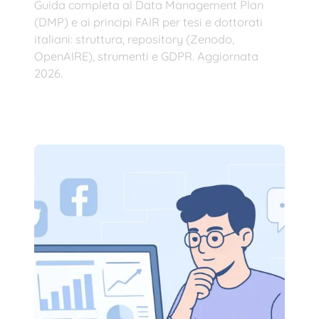
Guida completa al Data Management Plan
(DMP) e ai principi FAIR per tesi e dottorati
italiani: struttura, repository (Zenodo,
OpenAIRE), strumenti e GDPR. Aggiornata
2026.