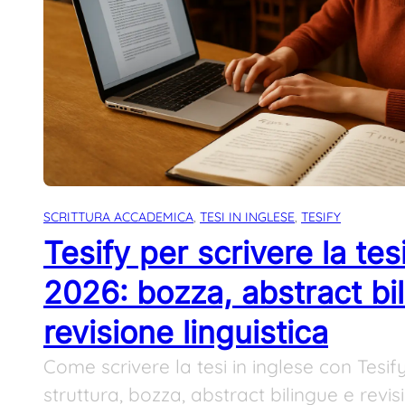
SCRITTURA ACCADEMICA
, 
TESI IN INGLESE
, 
TESIFY
Tesify per scrivere la tes
2026: bozza, abstract bi
revisione linguistica
Come scrivere la tesi in inglese con Tesif
struttura, bozza, abstract bilingue e revis