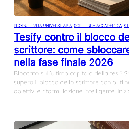
PRODUTTIVITÀ UNIVERSITARIA
, 
SCRITTURA ACCADEMICA
, 
ST
Tesify contro il blocco de
scrittore: come sbloccare
nella fase finale 2026
Bloccato sull’ultimo capitolo della tesi? 
supera il blocco dello scrittore con outlin
obiettivi e riformulazione intelligente. Inizi