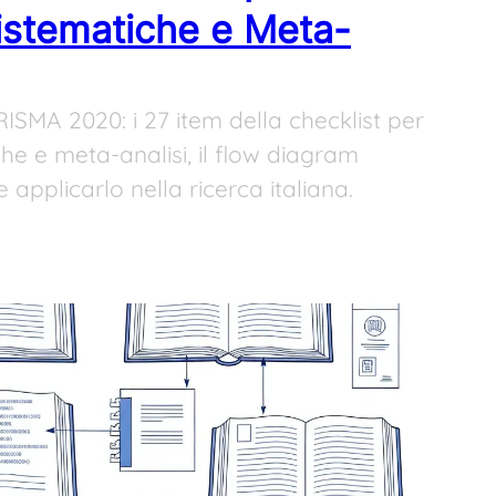
Sistematiche e Meta-
RISMA 2020: i 27 item della checklist per
che e meta-analisi, il flow diagram
applicarlo nella ricerca italiana.