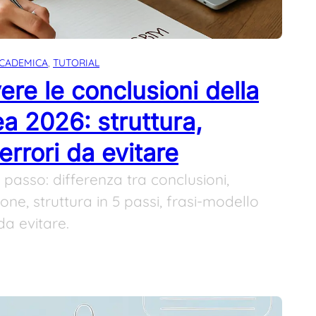
CCADEMICA
, 
TUTORIAL
re le conclusioni della
rea 2026: struttura,
rrori da evitare
asso: differenza tra conclusioni,
one, struttura in 5 passi, frasi-modello
da evitare.