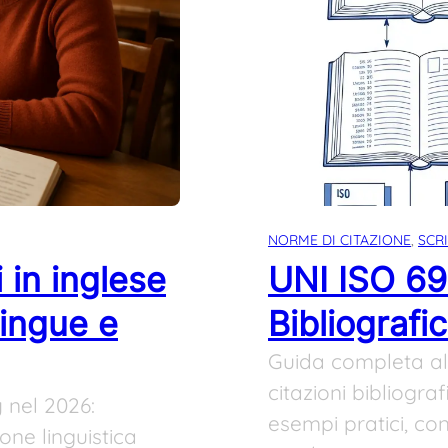
NORME DI CITAZIONE
, 
SCR
i in inglese
UNI ISO 69
lingue e
Bibliografi
Guida completa al
citazioni bibliograf
y nel 2026:
esempi pratici, co
ione linguistica