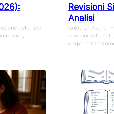
026):
Revisioni 
Analisi
ezione della tesi
Guida pratica al P
rammatica,
revisioni sistemati
aggiornato e come 