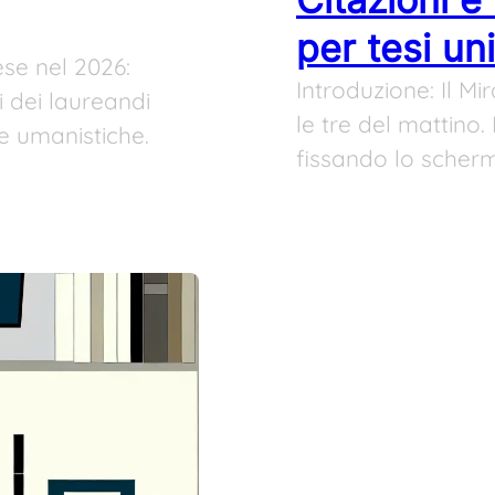
per tesi uni
ese nel 2026:
Introduzione: Il M
 dei laureandi
le tre del mattino. 
e umanistiche.
fissando lo scher