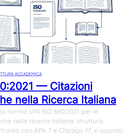
ITTURA ACCADEMICA
0:2021 — Citazioni
che nella Ricerca Italiana
la norma UNI ISO 690:2021 per le
iche nella ricerca italiana: struttura,
nfronto con APA 7 e Chicago 17, e quando