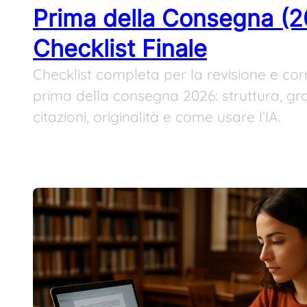
Prima della Consegna (2
Checklist Finale
Checklist completa per la revisione e corr
prima della consegna 2026: struttura, g
citazioni, originalità e come usare l’IA.