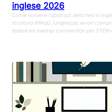
inglese 2026
Come scrivere l’abstract della tesi in ingl
struttura IMRaD, lunghezza, errori comuni
italiani ed esempi commentati per STEM 