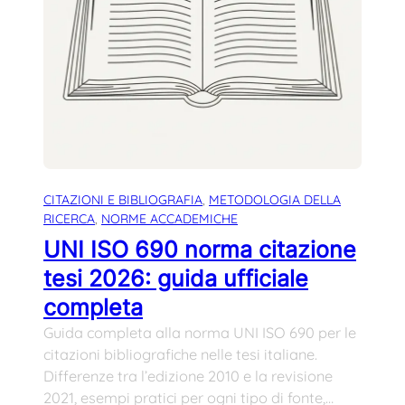
CITAZIONI E BIBLIOGRAFIA
, 
METODOLOGIA DELLA
RICERCA
, 
NORME ACCADEMICHE
UNI ISO 690 norma citazione
tesi 2026: guida ufficiale
completa
Guida completa alla norma UNI ISO 690 per le
citazioni bibliografiche nelle tesi italiane.
Differenze tra l’edizione 2010 e la revisione
2021, esempi pratici per ogni tipo di fonte,…