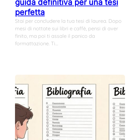
guida definitiva per una tesi
perfetta
Stai per concludere la tua tesi di laurea. Dopo
mesi di nottate sui libri e caffè, pensi di aver
finito, ma poi ti assale il panico da
formattazione. Ti…