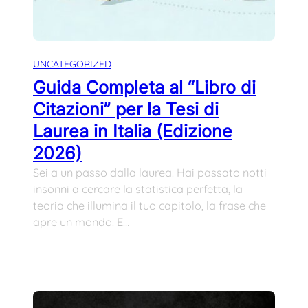
UNCATEGORIZED
Guida Completa al “Libro di
Citazioni” per la Tesi di
Laurea in Italia (Edizione
2026)
Sei a un passo dalla laurea. Hai passato notti
insonni a cercare la statistica perfetta, la
teoria che illumina il tuo capitolo, la frase che
apre un mondo. E…