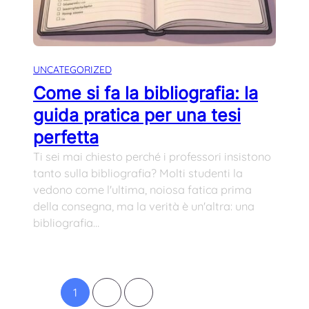
UNCATEGORIZED
Come si fa la bibliografia: la
guida pratica per una tesi
perfetta
Ti sei mai chiesto perché i professori insistono
tanto sulla bibliografia? Molti studenti la
vedono come l'ultima, noiosa fatica prima
della consegna, ma la verità è un'altra: una
bibliografia…
1
2
3
Pagina successiva