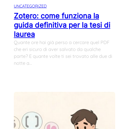
UNCATEGORIZED
Zotero: come funziona la
guida definitiva per la tesi di
laurea
Quante ore hai già perso a cercare quel PDF
che eri sicuro di aver salvato da qualche
parte? E quante volte ti sei trovato alle due di
notte a…