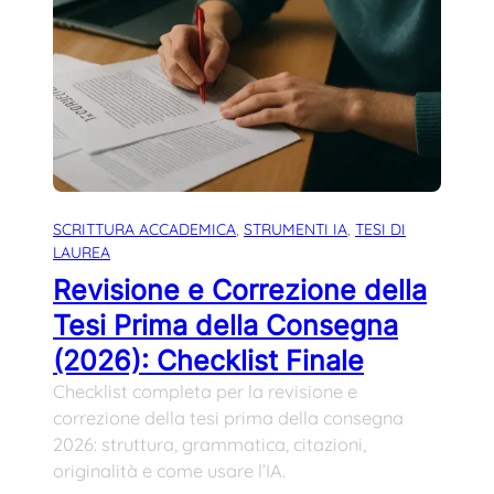
SCRITTURA ACCADEMICA
, 
STRUMENTI IA
, 
TESI DI
LAUREA
Revisione e Correzione della
Tesi Prima della Consegna
(2026): Checklist Finale
Checklist completa per la revisione e
correzione della tesi prima della consegna
2026: struttura, grammatica, citazioni,
originalità e come usare l’IA.