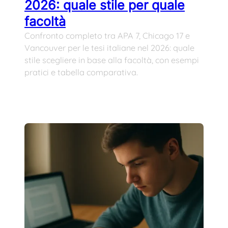
2026: quale stile per quale
facoltà
Confronto completo tra APA 7, Chicago 17 e
Vancouver per le tesi italiane nel 2026: quale
stile scegliere in base alla facoltà, con esempi
pratici e tabella comparativa.