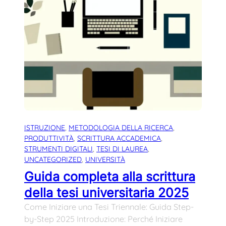
ISTRUZIONE
, 
METODOLOGIA DELLA RICERCA
, 
PRODUTTIVITÀ
, 
SCRITTURA ACCADEMICA
, 
STRUMENTI DIGITALI
, 
TESI DI LAUREA
, 
UNCATEGORIZED
, 
UNIVERSITÀ
Guida completa alla scrittura
della tesi universitaria 2025
Come Iniziare una Tesi Triennale: Guida Step-
by-Step 2025 Introduzione: Perché Iniziare