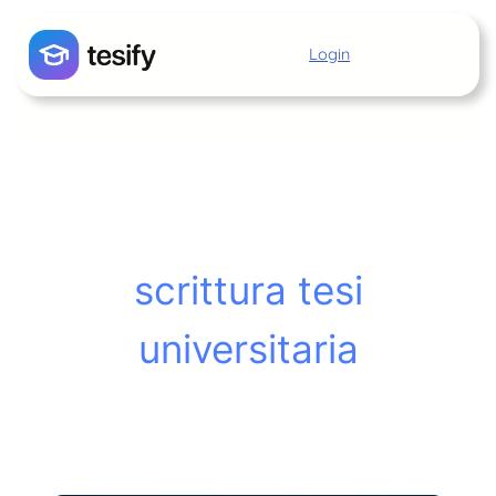
Vai
al
Login
Inizia
contenuto
scrittura tesi
universitaria