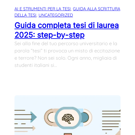
AI E STRUMENTI PER LA TESI
, 
GUIDA ALLA SCRITTURA
DELLA TESI
, 
UNCATEGORIZED
Guida completa tesi di laurea
2025: step-by-step
Sei alla fine del tuo percorso universitario e la
parola “tesi” ti provoca un misto di eccitazione
e terrore? Non sei solo. Ogni anno, migliaia di
studenti italiani si…