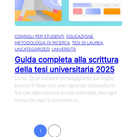
CONSIGLI PER STUDENTI
, 
EDUCAZIONE
, 
METODOLOGIA DI RICERCA
, 
TESI DI LAUREA
, 
UNCATEGORIZED
, 
UNIVERSITÀ
Guida completa alla scrittura
della tesi universitaria 2025
Lo so. Quel cursore lampeggiante sul foglio
bianco ti fissa con uno sguardo accusatorio.
Sai che devi iniziare la tesi triennale, ma ogni
volta che apri il computer ti…
1
2
Pagina successiva