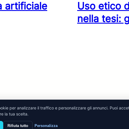
 artificiale
Uso etico de
nella tesi: 
ookie per analizzare il traffico e personalizzare gli annunci. Puoi accet
e la tua scelta.
 Reserved |
Termini e Condizioni
|
Cookie Policy
|
Privacy Po
Rifiuta tutto
Personalizza