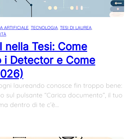
A ARTIFICIALE
, 
TECNOLOGIA
, 
TESI DI LAUREA
, 
ITÀ
I nella Tesi: Come
 i Detector e Come
2026)
ogni laureando conosce fin troppo bene:
so sul pulsante “Carica documento”, il tuo
 ma dentro di te c’è…