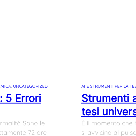
EMICA
, 
UNCATEGORIZED
AI E STRUMENTI PER LA TES
: 5 Errori
Strumenti a
tesi univer
ormalità Sono le
È il momento che h
attamente 72 ore
si avvicina al puls