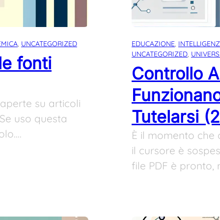
EMICA
, 
UNCATEGORIZED
EDUCAZIONE
, 
INTELLIGENZ
UNCATEGORIZED
, 
UNIVERS
e fonti
Controllo A
Funzionano
 aperte su articoli
Tutelarsi (
 “Se uso questa
olo.…
È il momento che 
il cursore è sospe
file PDF è pronto,