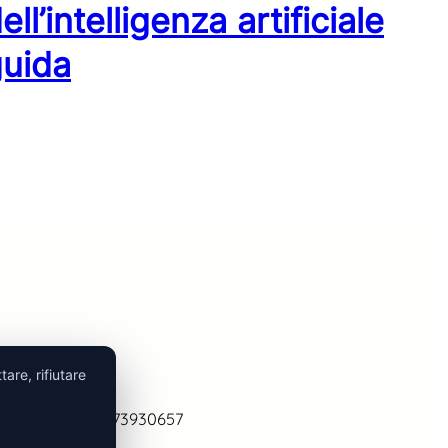
ll’intelligenza artificiale
guida
tare, rifiutare
licy
| P. IVA 06373930657