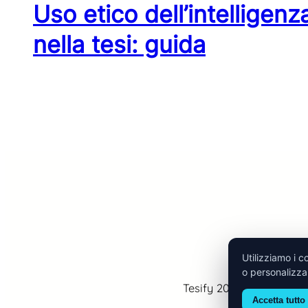
Uso etico dell’intelligenza
nella tesi: guida
Utilizziamo i c
o personalizzar
Tesify 2025 | All Rights
Accetta tutto