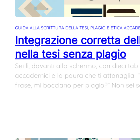
GUIDA ALLA SCRITTURA DELLA TESI
, 
PLAGIO E ETICA ACCAD
Integrazione corretta dell
nella tesi senza plagio
Sei lì, davanti allo schermo, con dieci tab
accademici e la paura che ti attanaglia:
frase, mi bocciano per plagio?” Non sei s