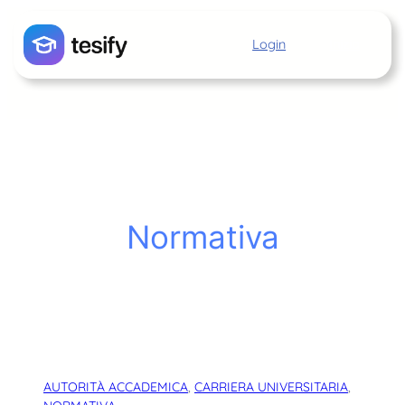
Vai
al
Login
Inizia
contenuto
Normativa
AUTORITÀ ACCADEMICA
, 
CARRIERA UNIVERSITARIA
, 