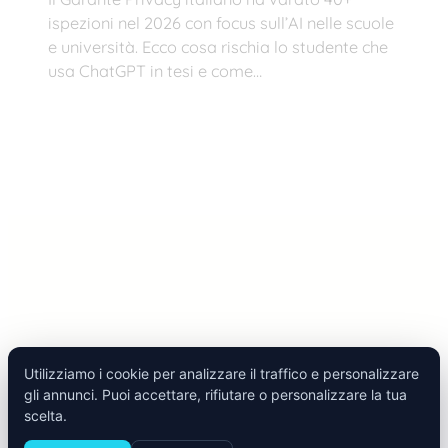
ispezioni nel 2026 con focus sull’AI nelle scuole
e università. Ecco cosa rischia lo studente che
usa ChatGPT in tesi e come…
Utilizziamo i cookie per analizzare il traffico e personalizzare
gli annunci. Puoi accettare, rifiutare o personalizzare la tua
Tesify 2025 | All Rights Reserved |
Termini e Condizioni
|
scelta.
Cookie Policy
|
Privacy Policy
| P. IVA 06373930657