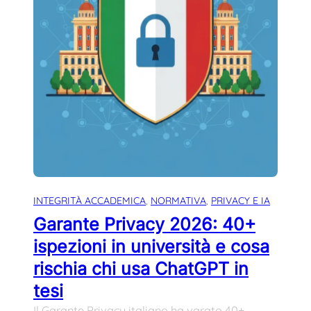
INTEGRITÀ ACCADEMICA
, 
NORMATIVA
, 
PRIVACY E IA
Garante Privacy 2026: 40+
ispezioni in università e cosa
rischia chi usa ChatGPT in
tesi
Il Garante Privacy italiano ha varato 40+