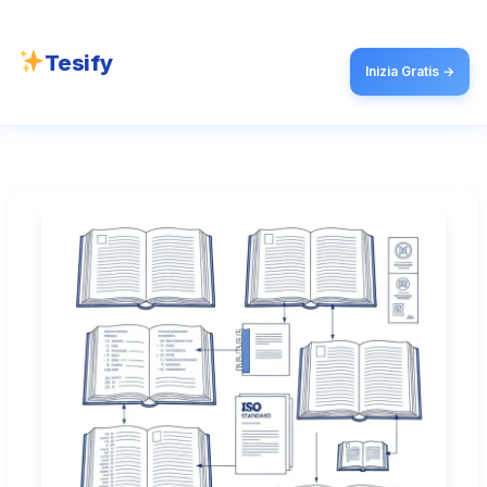
Tesify
Inizia Gratis →