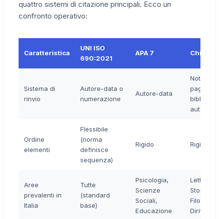
quattro sistemi di citazione principali. Ecco un
confronto operativo:
UNI ISO
Caratteristica
APA 7
Chicago
690:2021
Note a pi
Sistema di
Autore-data o
pagina +
Autore-data
rinvio
numerazione
bibliograf
autore-d
Flessibile
Ordine
(norma
Rigido
Rigido
elementi
definisce
sequenza)
Psicologia,
Lettere,
Aree
Tutte
Scienze
Storia,
prevalenti in
(standard
Sociali,
Filosofia,
Italia
base)
Educazione
Diritto