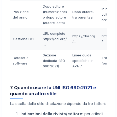
Dopo editore
In nota (1
Posizione
(numerazione)
Dopo autore,
volta full,
dell’anno
o dopo autore
tra parentesi
breve)
(autore-data)
URL completo
https://doi.org
https://do
Gestione DOI
https://doi.org/
/…
/…
…
Sezione
Linee guida
Dataset e
Trattati 
dedicata (ISO
specifiche in
software
fonti spec
690:2021)
APA 7
7. Quando usare la UNI ISO 690:2021 e
quando un altro stile
La scelta dello stile di citazione dipende da tre fattori:
Indicazioni della rivista/editore
: per articoli