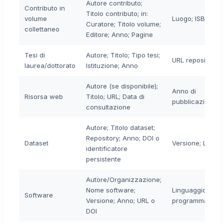
Autore contributo;
Contributo in
Titolo contributo; in:
volume
Luogo; ISBN
Curatore; Titolo volume;
collettaneo
Editore; Anno; Pagine
Tesi di
Autore; Titolo; Tipo tesi;
URL repository (e
laurea/dottorato
Istituzione; Anno
Autore (se disponibile);
Anno di
Risorsa web
Titolo; URL; Data di
pubblicazione/
consultazione
Autore; Titolo dataset;
Repository; Anno; DOI o
Dataset
Versione; Licen
identificatore
persistente
Autore/Organizzazione;
Nome software;
Linguaggio di
Software
Versione; Anno; URL o
programmazione
DOI