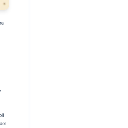
na
o
li
del