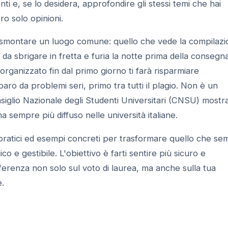
fonti e, se lo desidera, approfondire gli stessi temi che hai
ro solo opinioni.
mo smontare un luogo comune: quello che vede la compilaz
a sbrigare in fretta e furia la notte prima della consegna
rganizzato fin dal primo giorno ti farà risparmiare
aro da problemi seri, primo tra tutti il plagio. Non è un
onsiglio Nazionale degli Studenti Universitari (CNSU) most
a sempre più diffuso nelle università italiane.
pratici ed esempi concreti per trasformare quello che se
 e gestibile. L'obiettivo è farti sentire più sicuro e
ferenza non solo sul voto di laurea, ma anche sulla tua
e.