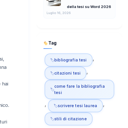
della tesi su Word 2026
Luglio 16, 2026
Tag
, 
si,
bibliografia tesi
onna
, 
citazioni tesi
 hai
come fare la bibliografia
tesi
, 
, 
mico.
scrivere tesi laurea
stili di citazione
turi