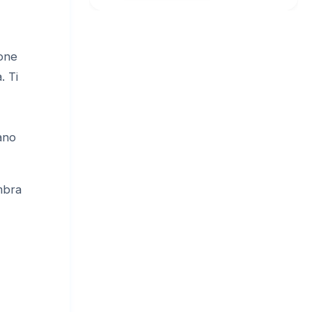
ione
. Ti
rano
mbra