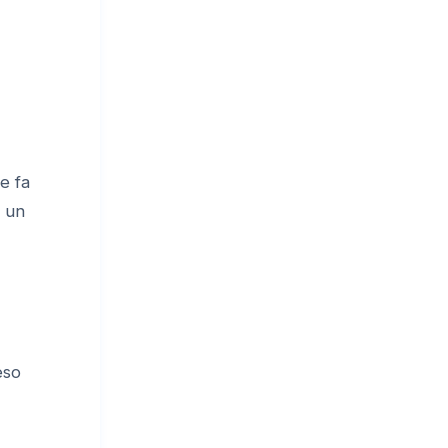
he fa
e un
eso