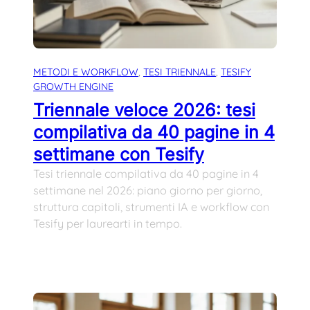
METODI E WORKFLOW
, 
TESI TRIENNALE
, 
TESIFY
GROWTH ENGINE
Triennale veloce 2026: tesi
compilativa da 40 pagine in 4
settimane con Tesify
Tesi triennale compilativa da 40 pagine in 4
settimane nel 2026: piano giorno per giorno,
struttura capitoli, strumenti IA e workflow con
Tesify per laurearti in tempo.