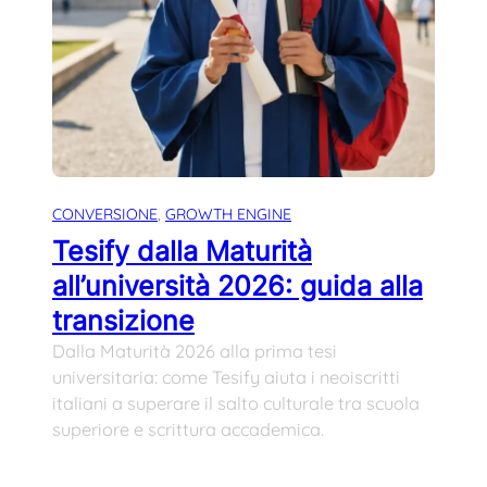
CONVERSIONE
, 
GROWTH ENGINE
Tesify dalla Maturità
all’università 2026: guida alla
transizione
Dalla Maturità 2026 alla prima tesi
universitaria: come Tesify aiuta i neoiscritti
italiani a superare il salto culturale tra scuola
superiore e scrittura accademica.