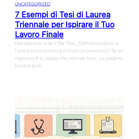
UNCATEGORIZED
7 Esempi di Tesi di Laurea
Triennale per Ispirare il Tuo
Lavoro Finale
Hai davanti a te il file 'Tesi_Definitiva.docx' e
l'unica cosa scritta è il titolo provvisorio? Se la
risposta è sì, sappi che non sei solo. La pagina
bianca può…