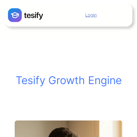
Vai
al
Login
Inizia
contenuto
Tesify Growth Engine