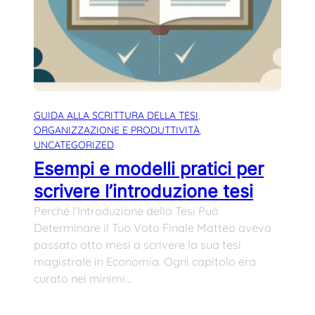
GUIDA ALLA SCRITTURA DELLA TESI
, 
ORGANIZZAZIONE E PRODUTTIVITÀ
, 
UNCATEGORIZED
Esempi e modelli pratici per
scrivere l’introduzione tesi
Perché l’Introduzione della Tesi Può
Determinare il Tuo Voto Finale Matteo aveva
passato otto mesi a scrivere la sua tesi
magistrale in Economia. Ogni capitolo era
curato nei minimi…