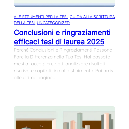
AI E STRUMENTI PER LA TESI
, 
GUIDA ALLA SCRITTURA
DELLA TESI
, 
UNCATEGORIZED
Conclusioni e ringraziamenti
efficaci tesi di laurea 2025
Perché Conclusioni e Ringraziamenti Possono
Fare la Differenza nella Tua Tesi Hai passato
mesi a raccogliere dati, analizzare risultati,
riscrivere capitoli fino allo sfinimento. Poi arrivi
alle ultime pagine…