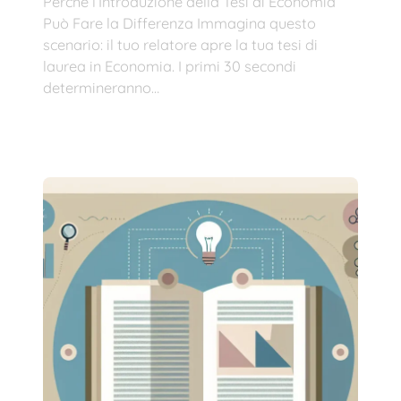
Perché l’Introduzione della Tesi di Economia
Può Fare la Differenza Immagina questo
scenario: il tuo relatore apre la tua tesi di
laurea in Economia. I primi 30 secondi
determineranno…