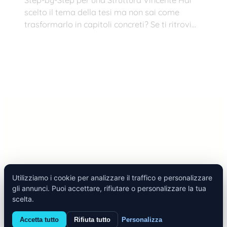
scelto il tema della tesi ma non sai come
trasformarlo in capitoli concreti? Se ti ritrovi…
Utilizziamo i cookie per analizzare il traffico e personalizzare
gli annunci. Puoi accettare, rifiutare o personalizzare la tua
Tesify 2025 | All Rights Reserved |
Termini e Condizioni
|
scelta.
Cookie Policy
|
Privacy Policy
| P. IVA 06373930657
Accetta tutto
Rifiuta tutto
Personalizza