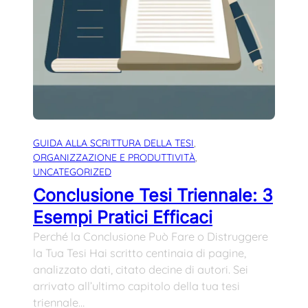
GUIDA ALLA SCRITTURA DELLA TESI
, 
ORGANIZZAZIONE E PRODUTTIVITÀ
, 
UNCATEGORIZED
Conclusione Tesi Triennale: 3
Esempi Pratici Efficaci
Perché la Conclusione Può Fare o Distruggere
la Tua Tesi Hai scritto centinaia di pagine,
analizzato dati, citato decine di autori. Sei
arrivato all’ultimo capitolo della tua tesi
triennale…