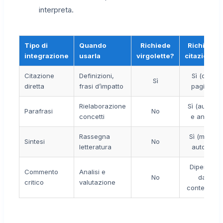
interpreta.
Tipo di
Quando
Richiede
Richiede
integrazione
usarla
virgolette?
citazione?
Citazione
Definizioni,
Sì (con
Sì
diretta
frasi d’impatto
pagina)
Rielaborazione
Sì (autore
Parafrasi
No
concetti
e anno)
Rassegna
Sì (multi-
Sintesi
No
letteratura
autore)
Dipende
Commento
Analisi e
No
dal
critico
valutazione
contenuto