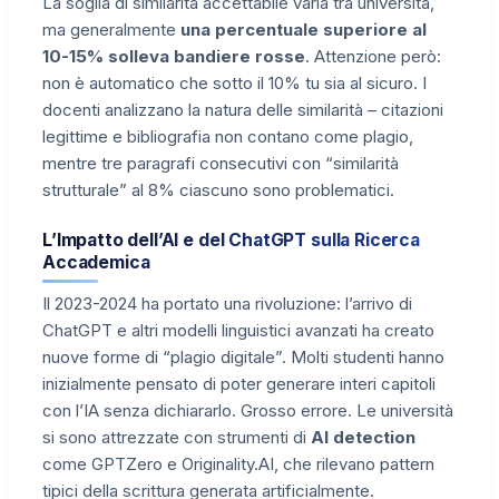
La soglia di similarità accettabile varia tra università,
ma generalmente
una percentuale superiore al
10-15% solleva bandiere rosse
. Attenzione però:
non è automatico che sotto il 10% tu sia al sicuro. I
docenti analizzano la natura delle similarità – citazioni
legittime e bibliografia non contano come plagio,
mentre tre paragrafi consecutivi con “similarità
strutturale” al 8% ciascuno sono problematici.
L’Impatto dell’AI e del ChatGPT sulla Ricerca
Accademica
Il 2023-2024 ha portato una rivoluzione: l’arrivo di
ChatGPT e altri modelli linguistici avanzati ha creato
nuove forme di “plagio digitale”. Molti studenti hanno
inizialmente pensato di poter generare interi capitoli
con l’IA senza dichiararlo. Grosso errore. Le università
si sono attrezzate con strumenti di
AI detection
come GPTZero e Originality.AI, che rilevano pattern
tipici della scrittura generata artificialmente.