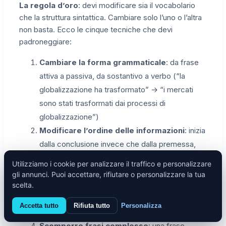
La regola d’oro
: devi modificare sia il vocabolario
che la struttura sintattica. Cambiare solo l’uno o l’altra
non basta. Ecco le cinque tecniche che devi
padroneggiare:
Cambiare la forma grammaticale
: da frase
attiva a passiva, da sostantivo a verbo (“la
globalizzazione ha trasformato” → “i mercati
sono stati trasformati dai processi di
globalizzazione”)
Modificare l’ordine delle informazioni
: inizia
dalla conclusione invece che dalla premessa,
rovescia causa ed effetto nella struttura della
Utilizziamo i cookie per analizzare il traffico e personalizzare
frase
gli annunci. Puoi accettare, rifiutare o personalizzare la tua
Usare sinonimi contestuali
: non meccanici da
scelta.
thesaurus, ma parole che funzionano nel
Accetta tutto
Rifiuta tutto
Personalizza
contesto specifico della tua disciplina
Scomporre frasi complesse
: una frase