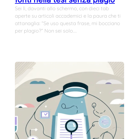
Sei lì, davanti allo schermo, con dieci tab
aperte su articoli accademici e la paura che ti
attanaglia: “Se uso questa frase, mi bocciano
per plagio?” Non sei solo.…