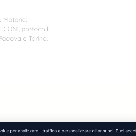
e Motorie:
i CONI, protocolli
Padova e Torino.
ookie per analizzare il traffico e personalizzare gli annunci. Puoi accet