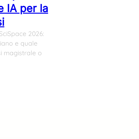
e IA per la
i
 SciSpace 2026:
liano e quale
si magistrale o