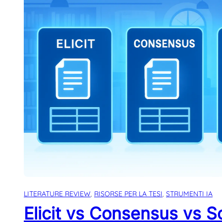
LITERATURE REVIEW
, 
RISORSE PER LA TESI
, 
STRUMENTI IA
Elicit vs Consensus vs 