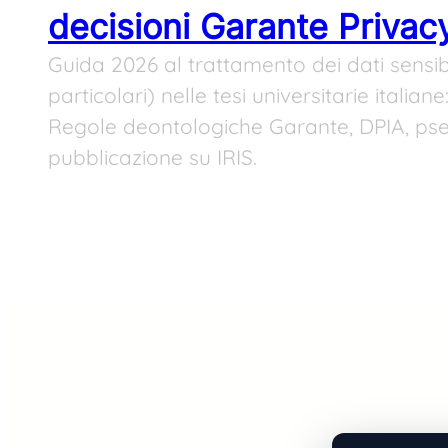
decisioni Garante Privac
Guida 2026 al trattamento dei dati sensibi
particolari) nelle tesi universitarie italian
Regole deontologiche Garante, DPIA, ps
pubblicazione su IRIS.