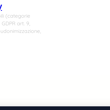
y
li (categorie
e: GDPR art. 9,
eudonimizzazione,