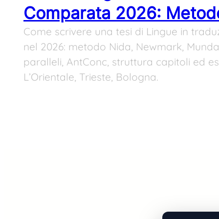
Comparata 2026: Metod
Come scrivere una tesi di Lingue in tra
nel 2026: metodo Nida, Newmark, Munda
paralleli, AntConc, struttura capitoli ed 
L’Orientale, Trieste, Bologna.