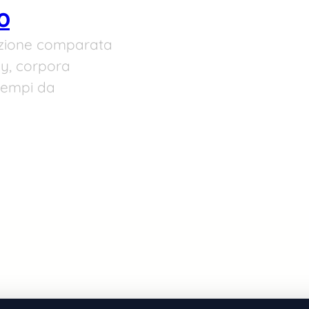
o
duzione comparata
y, corpora
esempi da