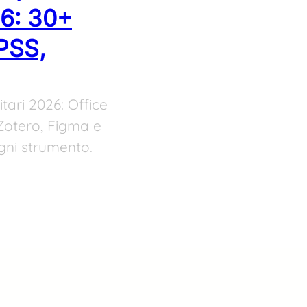
26: 30+
SPSS,
tari 2026: Office
Zotero, Figma e
gni strumento.