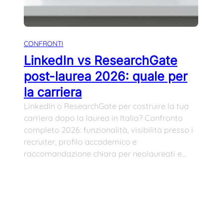
CONFRONTI
LinkedIn vs ResearchGate
post-laurea 2026: quale per
la carriera
LinkedIn o ResearchGate per costruire la tua
carriera dopo la laurea in Italia? Confronto
completo 2026: funzionalità, visibilità presso i
recruiter, profilo accademico e
raccomandazione chiara per neolaureati e…