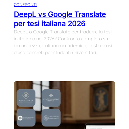
CONFRONTI
DeepL vs Google Translate
per tesi italiana 2026
DeepL o Google Translate per tradurre la tesi
in italiano nel 2026? Confronto completo su
accuratezza, italiano accademico, costi e casi
d’uso concreti per studenti universitari.