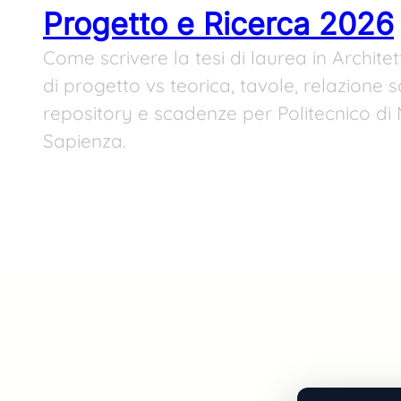
Progetto e Ricerca 2026
Come scrivere la tesi di laurea in Architet
di progetto vs teorica, tavole, relazione sc
repository e scadenze per Politecnico di 
Sapienza.