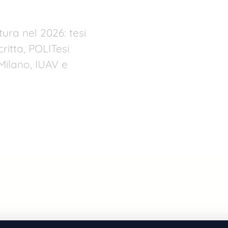
tura nel 2026: tesi
ritta, POLITesi
Milano, IUAV e