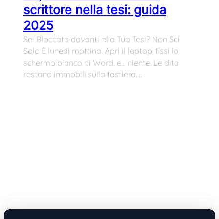
scrittore nella tesi: guida
2025
Sei Bloccato davanti alla Tua Tesi? Non Sei
Solo È lunedì mattina. Apri il laptop, fissi lo
schermo bianco di Word, e… niente. Le dita
restano immobili sulla tastiera.…