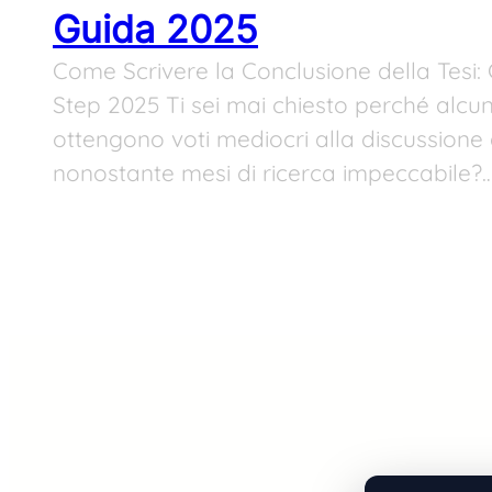
Guida 2025
Come Scrivere la Conclusione della Tesi:
Step 2025 Ti sei mai chiesto perché alcuni 
ottengono voti mediocri alla discussione d
nonostante mesi di ricerca impeccabile?