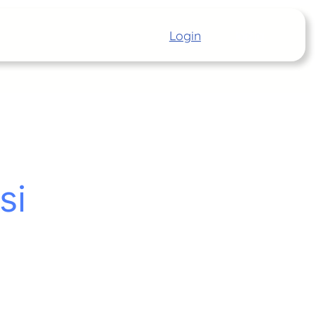
Login
Inizia
si