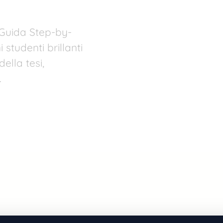
 Guida Step-by-
studenti brillanti
ella tesi,
…