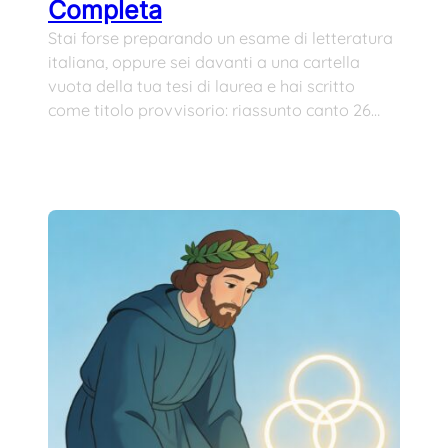
Completa
Stai forse preparando un esame di letteratura
italiana, oppure sei davanti a una cartella
vuota della tua tesi di laurea e hai scritto
come titolo provvisorio: riassunto canto 26…