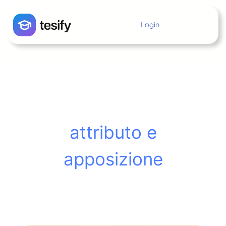
Vai
al
Login
Inizia
contenuto
attributo e
apposizione