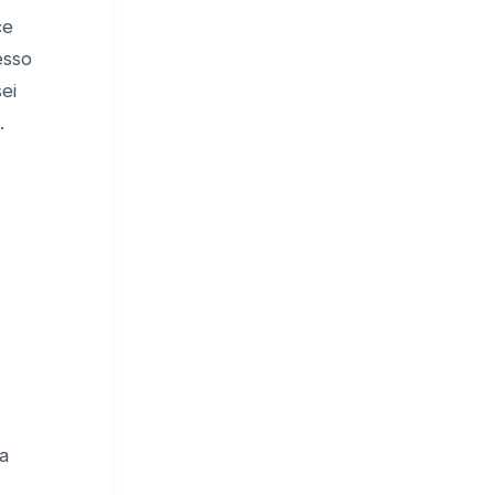
ce
esso
ei
.
ca