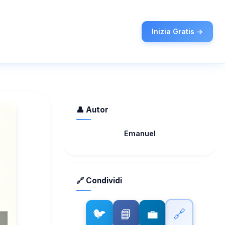
Inizia Gratis →
👤 Autor
Emanuel
🔗 Condividi
🐦
📘
💼
🔗