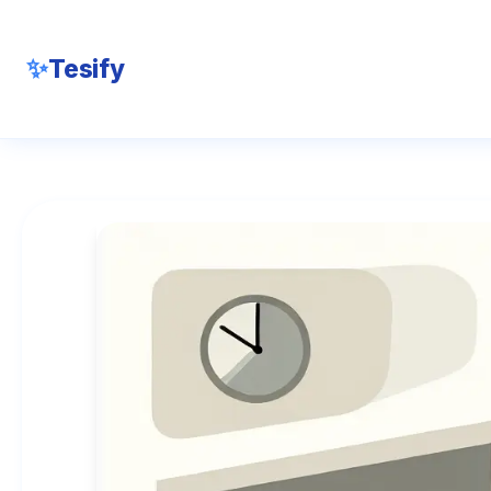
✨
Tesify