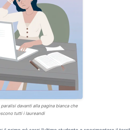
paralisi davanti alla pagina bianca che
scono tutti i laureandi
i il primo né sarai l’ultimo studente a sperimentare il terri