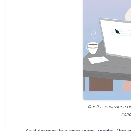
Quella sensazione di 
cono
Se ti riconosci in questa scena, respira. Non se