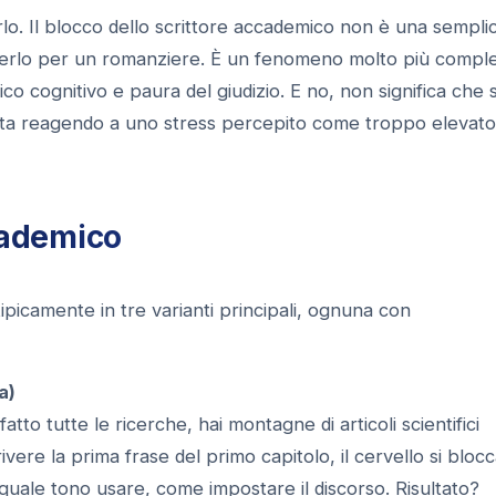
o. Il blocco dello scrittore accademico non è una sempli
erlo per un romanziere. È un fenomeno molto più compl
co cognitivo e paura del giudizio. E no, non significa che s
o sta reagendo a uno stress percepito come troppo elevato
cademico
 tipicamente in tre varianti principali, ognuna con
a)
tto tutte le ricerche, hai montagne di articoli scientifici
ere la prima frase del primo capitolo, il cervello si bloc
 quale tono usare, come impostare il discorso. Risultato?