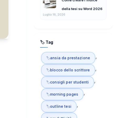
Come creare l’indice
della tesi su Word 2026
Luglio 16, 2026
🏷️ Tag
, 
ansia da prestazione
, 
blocco dello scrittore
, 
consigli per studenti
, 
morning pages
, 
outline tesi
, 