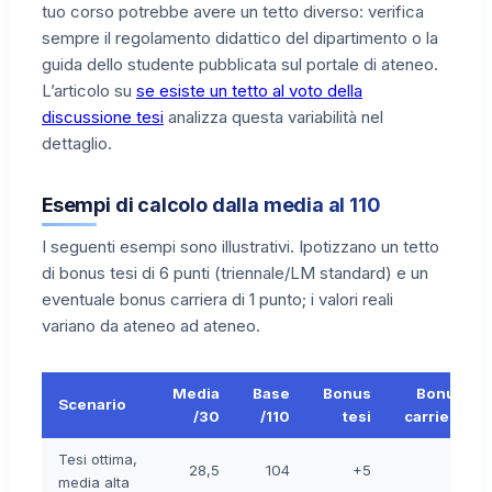
tuo corso potrebbe avere un tetto diverso: verifica
sempre il regolamento didattico del dipartimento o la
guida dello studente pubblicata sul portale di ateneo.
L’articolo su
se esiste un tetto al voto della
discussione tesi
analizza questa variabilità nel
dettaglio.
Esempi di calcolo dalla media al 110
I seguenti esempi sono illustrativi. Ipotizzano un tetto
di bonus tesi di 6 punti (triennale/LM standard) e un
eventuale bonus carriera di 1 punto; i valori reali
variano da ateneo ad ateneo.
Media
Base
Bonus
Bonus
Scenario
/30
/110
tesi
carriera
Tesi ottima,
28,5
104
+5
+1
media alta