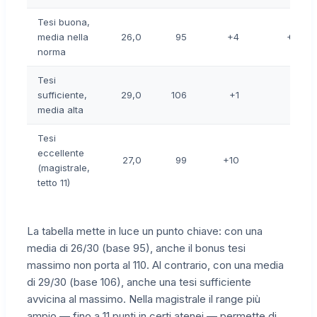
Tesi buona,
media nella
26,0
95
+4
+0
norma
Tesi
sufficiente,
29,0
106
+1
+1
media alta
Tesi
eccellente
27,0
99
+10
+1
(magistrale,
tetto 11)
La tabella mette in luce un punto chiave: con una
media di 26/30 (base 95), anche il bonus tesi
massimo non porta al 110. Al contrario, con una media
di 29/30 (base 106), anche una tesi sufficiente
avvicina al massimo. Nella magistrale il range più
ampio — fino a 11 punti in certi atenei — permette di