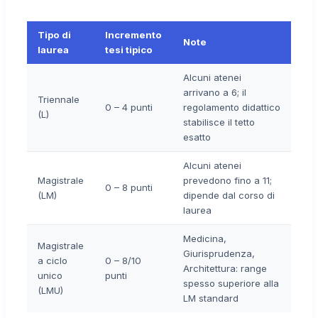
Tipo di
Incremento
Note
laurea
tesi tipico
Alcuni atenei
arrivano a 6; il
Triennale
0 – 4 punti
regolamento didattico
(L)
stabilisce il tetto
esatto
Alcuni atenei
Magistrale
prevedono fino a 11;
0 – 8 punti
(LM)
dipende dal corso di
laurea
Medicina,
Magistrale
Giurisprudenza,
a ciclo
0 – 8/10
Architettura: range
unico
punti
spesso superiore alla
(LMU)
LM standard