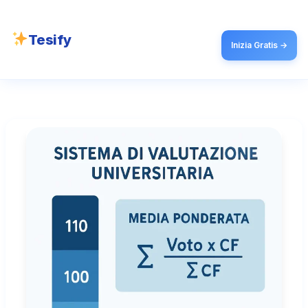
Tesify
Inizia Gratis →