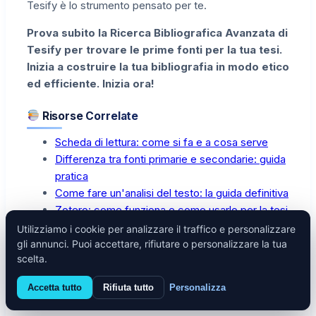
Tesify è lo strumento pensato per te.
Prova subito la Ricerca Bibliografica Avanzata di
Tesify per trovare le prime fonti per la tua tesi.
Inizia a costruire la tua bibliografia in modo etico
ed efficiente. Inizia ora!
Risorse Correlate
Scheda di lettura: come si fa e a cosa serve
Differenza tra fonti primarie e secondarie: guida
pratica
Come fare un'analisi del testo: la guida definitiva
Zotero: come funziona e come usarlo per la tesi
Utilizziamo i cookie per analizzare il traffico e personalizzare
gli annunci. Puoi accettare, rifiutare o personalizzare la tua
scelta.
Accetta tutto
Rifiuta tutto
Personalizza