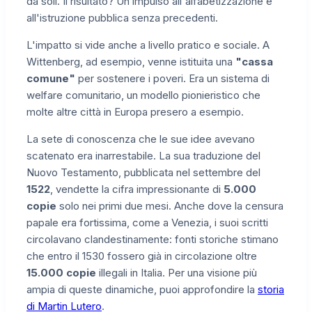
da soli. Il risultato? Un impulso all'alfabetizzazione e
all'istruzione pubblica senza precedenti.
L'impatto si vide anche a livello pratico e sociale. A
Wittenberg, ad esempio, venne istituita una
"cassa
comune"
per sostenere i poveri. Era un sistema di
welfare comunitario, un modello pionieristico che
molte altre città in Europa presero a esempio.
La sete di conoscenza che le sue idee avevano
scatenato era inarrestabile. La sua traduzione del
Nuovo Testamento, pubblicata nel settembre del
1522
, vendette la cifra impressionante di
5.000
copie
solo nei primi due mesi. Anche dove la censura
papale era fortissima, come a Venezia, i suoi scritti
circolavano clandestinamente: fonti storiche stimano
che entro il 1530 fossero già in circolazione oltre
15.000 copie
illegali in Italia. Per una visione più
ampia di queste dinamiche, puoi approfondire la
storia
di Martin Lutero
.