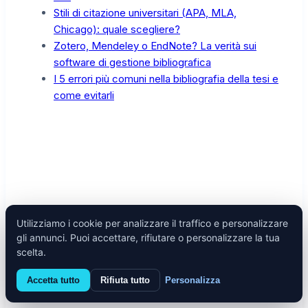
Stili di citazione universitari (APA, MLA,
Chicago): quale scegliere?
Zotero, Mendeley o EndNote? La verità sui
software di gestione bibliografica
I 5 errori più comuni nella bibliografia della tesi e
come evitarli
Utilizziamo i cookie per analizzare il traffico e personalizzare
gli annunci. Puoi accettare, rifiutare o personalizzare la tua
scelta.
Autor
Accetta tutto
Rifiuta tutto
Personalizza