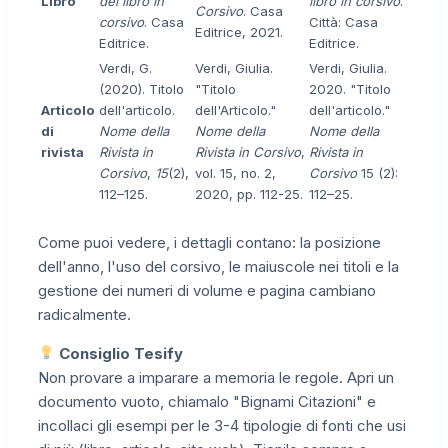
Libro
del libro in
libro in corsivo
.
Corsivo
. Casa
corsivo
. Casa
Città: Casa
Editrice, 2021.
Editrice.
Editrice.
Verdi, G.
Verdi, Giulia.
Verdi, Giulia.
(2020). Titolo
"Titolo
2020. "Titolo
Articolo
dell'articolo.
dell'Articolo."
dell'articolo."
di
Nome della
Nome della
Nome della
rivista
Rivista in
Rivista in Corsivo
,
Rivista in
Corsivo
,
15
(2),
vol. 15, no. 2,
Corsivo
15 (2):
112–125.
2020, pp. 112-25.
112–25.
Come puoi vedere, i dettagli contano: la posizione
dell'anno, l'uso del corsivo, le maiuscole nei titoli e la
gestione dei numeri di volume e pagina cambiano
radicalmente.
Consiglio Tesify
Non provare a imparare a memoria le regole. Apri un
documento vuoto, chiamalo "Bignami Citazioni" e
incollaci gli esempi per le 3-4 tipologie di fonti che usi