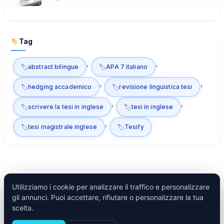
Tag
, 
, 
abstract bilingue
APA 7 italiano
, 
, 
hedging accademico
revisione linguistica tesi
, 
, 
scrivere la tesi in inglese
tesi in inglese
, 
tesi magistrale inglese
Tesify
Utilizziamo i cookie per analizzare il traffico e personalizzare
gli annunci. Puoi accettare, rifiutare o personalizzare la tua
Tesify
scelta.
Inizia →