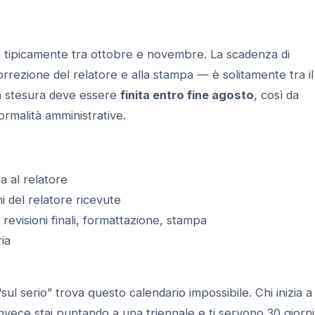
de tipicamente tra ottobre e novembre. La scadenza di
rezione del relatore e alla stampa — è solitamente tra il
la stesura deve essere
finita entro fine agosto
, così da
formalità amministrative.
 al relatore
i del relatore ricevute
revisioni finali, formattazione, stampa
ia
sul serio” trova questo calendario impossibile. Chi inizia a
 invece stai puntando a una triennale e ti servono 30 giorni