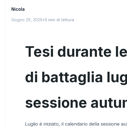
Nicola
Giugno 26, 2026
•
5 min di lettura
Tesi durante l
di battaglia lu
sessione autu
Luglio è iniziato, il calendario della sessione