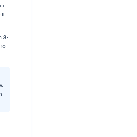
po
il
on
3-
tro
e
e.
n