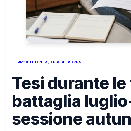
PRODUTTIVITÀ
, 
TESI DI LAUREA
Tesi durante le
battaglia lugli
sessione autu