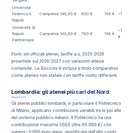
Università
Federico II
Campania
146,50 €
820 €
156 €
~1.122 €
Napoli
Università di
~1.082
Napoli
Campania
146,50 €
780 €
156 €
€
Parthenope
Fonti: siti ufficiali atenei, tariffe a.a. 2025-2026
proiettate sul 2026-2027 con variazioni attese
contenute. La Bocconi è inclusa a titolo comparativo
come ateneo non statale con tariffe molto differenti.
Lombardia: gli atenei più cari del Nord
Gli atenei pubblici lombardi, in particolare il Politecnico
di Milano, applicano contribuzioni variabili tra le più alte
del sistema pubblico italiano. Il Politecnico ha una
contribuzione massima (ISEE oltre 65.000 €) che
supera i 3.000 euro annui, giustificata dall’alto costo