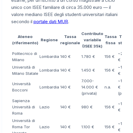
esame, per un iscritto a un corso magistrale a ciclo
unico con ISEE familiare di circa 35.000 euro — il
valore mediano ISEE degli studenti universitari italiani
secondo il
portale dati MUR
.
Contributo
Ateneo
Tassa
Tassa
Totale
Regione
variabile
(riferimento)
regionale
fissa
stimat
(ISEE 35k)
Politecnico di
~2.076
Lombardia
140 €
1.780 €
156 €
Milano
€
Università di
~1.746
Lombardia
140 €
1.450 €
156 €
Milano Statale
€
7.000-
~14.00
Università
Lombardia
140 €
14.000 €
n.a.
€
Bocconi
(privata)
(privata
Sapienza
~1.276
Università di
Lazio
140 €
980 €
156 €
€
Roma
Università di
~1.396
Roma Tor
Lazio
140 €
1.100 €
156 €
€
Vergata