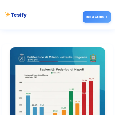
Tesify
Inizia Gratis →