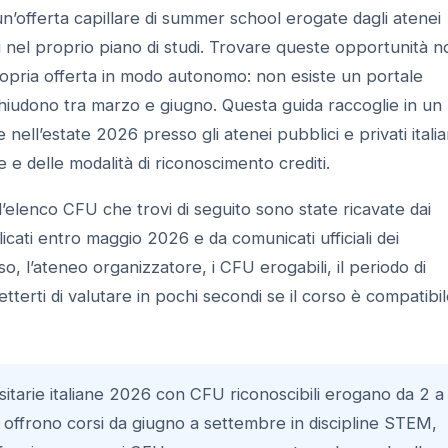
un’offerta capillare di summer school erogate dagli atenei
ili nel proprio piano di studi. Trovare queste opportunità n
ropria offerta in modo autonomo: non esiste un portale
chiudono tra marzo e giugno. Questa guida raccoglie in un
nell’estate 2026 presso gli atenei pubblici e privati italia
e e delle modalità di riconoscimento crediti.
’elenco CFU che trovi di seguito sono state ricavate dai
blicati entro maggio 2026 e da comunicati ufficiali dei
o, l’ateneo organizzatore, i CFU erogabili, il periodo di
tterti di valutare in pochi secondi se il corso è compatibi
tarie italiane 2026 con CFU riconoscibili erogano da 2 a
enei offrono corsi da giugno a settembre in discipline STEM,