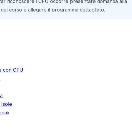
 far riconoscere i CFU occorre presentare domanda alla
o del corso e allegare il programma dettagliato.
ie con CFU
U
ia
 Isole
nali