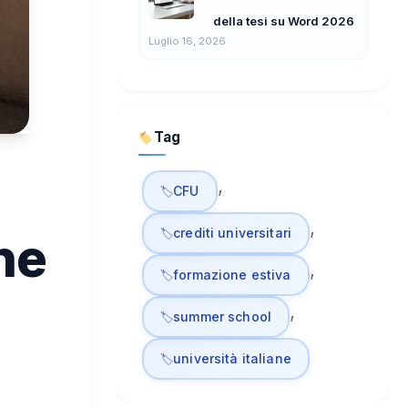
della tesi su Word 2026
Luglio 16, 2026
Tag
, 
CFU
, 
crediti universitari
ne
, 
formazione estiva
, 
summer school
università italiane