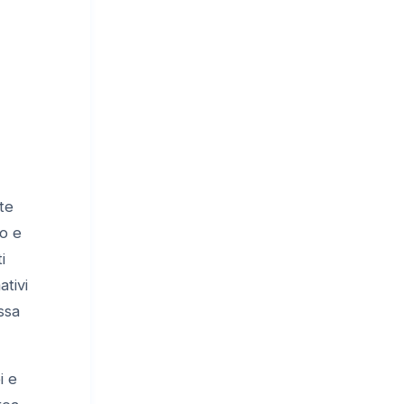
te
no e
i
ativi
ssa
i e