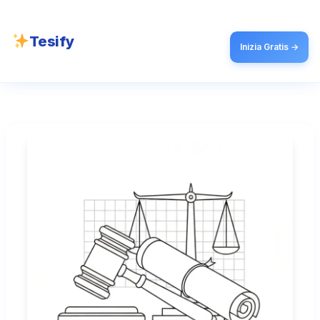
Tesify
Inizia Gratis →