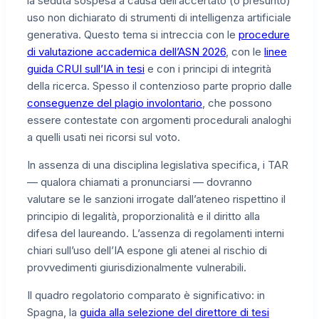
la seduta sospesa a causa dell’accertato (o presunto)
uso non dichiarato di strumenti di intelligenza artificiale
generativa. Questo tema si intreccia con le
procedure
di valutazione accademica dell’ASN 2026
, con le
linee
guida CRUI sull’IA in tesi
e con i principi di integrità
della ricerca. Spesso il contenzioso parte proprio dalle
conseguenze del plagio involontario
, che possono
essere contestate con argomenti procedurali analoghi
a quelli usati nei ricorsi sul voto.
In assenza di una disciplina legislativa specifica, i TAR
— qualora chiamati a pronunciarsi — dovranno
valutare se le sanzioni irrogate dall’ateneo rispettino il
principio di legalità, proporzionalità e il diritto alla
difesa del laureando. L’assenza di regolamenti interni
chiari sull’uso dell’IA espone gli atenei al rischio di
provvedimenti giurisdizionalmente vulnerabili.
Il quadro regolatorio comparato è significativo: in
Spagna, la
guida alla selezione del direttore di tesi