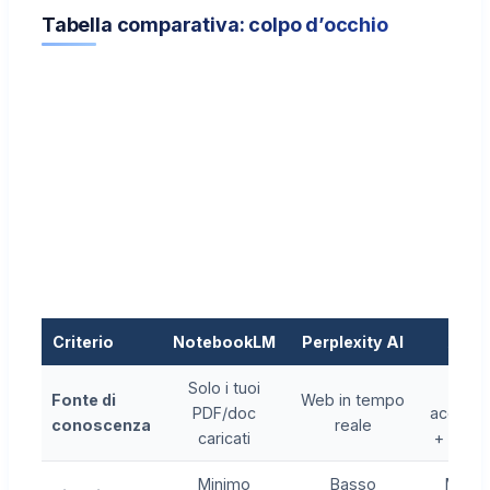
Tabella comparativa: colpo d’occhio
Criterio
NotebookLM
Perplexity AI
Anar
Solo i tuoi
DB
Fonte di
Web in tempo
PDF/doc
accadem
conoscenza
reale
caricati
+ tuoi 
Minimo
Basso
Minim