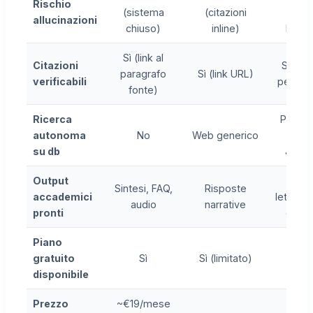
Rischio
(sistema
(citazioni
(clai
allucinazioni
chiuso)
inline)
linkati
Sì (link al
Citazioni
Sì (fra
paragrafo
Sì (link URL)
verificabili
per fra
fonte)
Ricerca
PubMe
autonoma
No
Web generico
arXiv
su db
JSTO
Output
Bozz
Sintesi, FAQ,
Risposte
accademici
letterat
audio
narrative
pronti
outlin
Piano
gratuito
Sì
Sì (limitato)
Sì
disponibile
Prezzo
~€19/mese