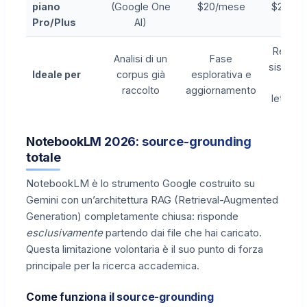
piano
(Google One
$20/mese
$20/m
Pro/Plus
AI)
Revisi
Analisi di un
Fase
sistema
Ideale per
corpus già
esplorativa e
della
raccolto
aggiornamento
letterat
NotebookLM 2026: source-grounding
totale
NotebookLM è lo strumento Google costruito su
Gemini con un’architettura RAG (Retrieval-Augmented
Generation) completamente chiusa: risponde
esclusivamente
partendo dai file che hai caricato.
Questa limitazione volontaria è il suo punto di forza
principale per la ricerca accademica.
Come funziona il source-grounding