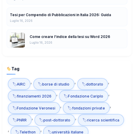
Tesi per Compendio di Pubblicazioni in Italia 2026: Guida
Luglio 16, 2026
Come creare l’indice della tesi su Word 2026
Luglio 16, 2026
Tag
, 
, 
, 
AIRC
borse di studio
dottorato
, 
, 
finanziamenti 2026
Fondazione Cariplo
, 
, 
Fondazione Veronesi
fondazioni private
, 
, 
PNRR
post-dottorato
ricerca scientifica
, 
, 
Telethon
università italiane