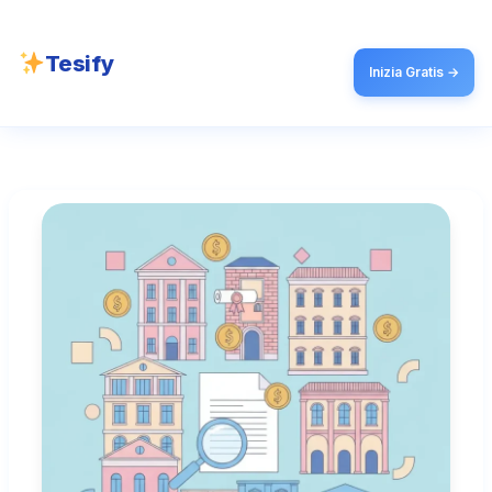
Tesify
Inizia Gratis →