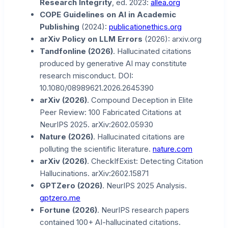
Research Integrity
, ed. 2023:
allea.org
COPE Guidelines on AI in Academic
Publishing
(2024):
publicationethics.org
arXiv Policy on LLM Errors
(2026): arxiv.org
Tandfonline (2026)
. Hallucinated citations
produced by generative AI may constitute
research misconduct. DOI:
10.1080/08989621.2026.2645390
arXiv (2026)
. Compound Deception in Elite
Peer Review: 100 Fabricated Citations at
NeurIPS 2025. arXiv:2602.05930
Nature (2026)
. Hallucinated citations are
polluting the scientific literature.
nature.com
arXiv (2026)
. CheckIfExist: Detecting Citation
Hallucinations. arXiv:2602.15871
GPTZero (2026)
. NeurIPS 2025 Analysis.
gptzero.me
Fortune (2026)
. NeurIPS research papers
contained 100+ AI-hallucinated citations.