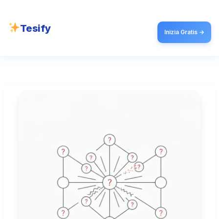
Tesify
Inizia Gratis →